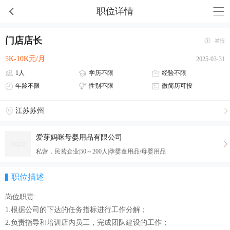
职位详情
门店店长
举报
5K-10K元/月
2025-03-31
1人
学历不限
经验不限
年龄不限
性别不限
微简历可投
江苏苏州
爱芽妈咪母婴用品有限公司
私营．民营企业|50～200人|孕婴童用品/母婴用品
职位描述
岗位职责:
1.根据公司的下达的任务指标进行工作分解；
2.负责指导和培训店内员工，完成团队建设的工作；