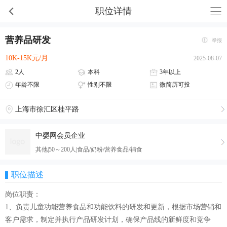
职位详情
营养品研发
举报
10K-15K元/月
2025-08-07
2人
本科
3年以上
年龄不限
性别不限
微简历可投
上海市徐汇区桂平路
中婴网会员企业
其他|50～200人|食品/奶粉/营养食品/辅食
职位描述
岗位职责：
1、负责儿童功能营养食品和功能饮料的研发和更新，根据市场营销和
客户需求，制定并执行产品研发计划，确保产品线的新鲜度和竞争