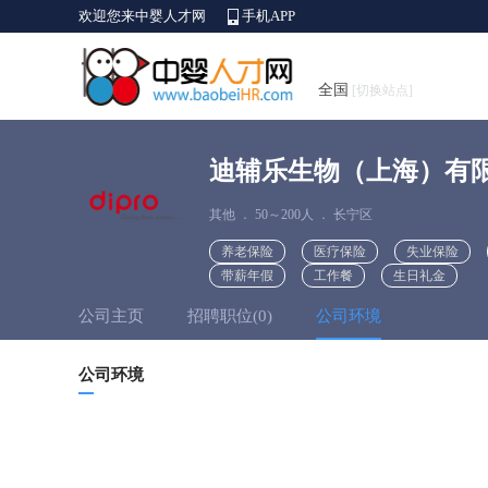
欢迎您来中婴人才网
手机APP
全国
[切换站点]
迪辅乐生物（上海）有
其他
．
50～200人
．
长宁区
养老保险
医疗保险
失业保险
带薪年假
工作餐
生日礼金
公司主页
招聘职位(0)
公司环境
公司环境