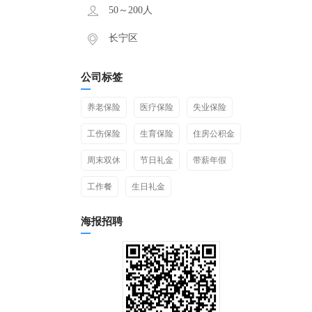
50～200人
长宁区
公司标签
养老保险
医疗保险
失业保险
工伤保险
生育保险
住房公积金
周末双休
节日礼金
带薪年假
工作餐
生日礼金
海报招聘