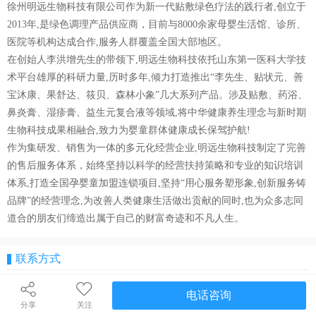
徐州明远生物科技有限公司作为新一代贴敷绿色疗法的践行者,创立于
2013年,是绿色调理产品供应商，目前与8000余家母婴生活馆、诊所、
医院等机构达成合作,服务人群覆盖全国大部地区。
在创始人李洪增先生的带领下,明远生物科技依托山东第一医科大学技
术平台雄厚的科研力量,历时多年,倾力打造推出“李先生、贴状元、善
宝沐康、果舒达、筱贝、森林小象”几大系列产品。涉及贴敷、药浴、
鼻炎膏、湿疹膏、益生元复合液等领域,将中华健康养生理念与新时期
生物科技成果相融合,致力为婴童群体健康成长保驾护航!
作为集研发、销售为一体的多元化经营企业,明远生物科技制定了完善
的售后服务体系，始终坚持以科学的经营扶持策略和专业的知识培训
体系,打造全国孕婴童加盟连锁项目,坚持“用心服务塑形象,创新服务铸
品牌”的经营理念,为改善人类健康生活做出贡献的同时,也为众多志同
道合的朋友们缔造出属于自己的财富奇迹和不凡人生。
联系方式
电话咨询
分享
关注