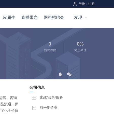
登录
/
注册
应届生
直播带岗
网络招聘会
发现
0
0%
招聘职位
简历处理
公司信息
家政/会所/服务
运营、咨询
产品流通，保
股份制企业
数字化全价值