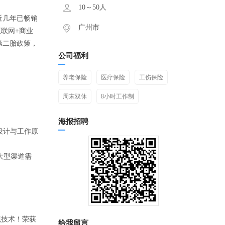
10～50人
近几年已畅销
广州市
联网+商业
第二胎政策，
公司福利
养老保险
医疗保险
工伤保险
周末双休
8小时工作制
海报招聘
设计与工作原
大型渠道需
统技术！荣获
给我留言