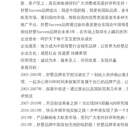
新，客户至上，真实体验感得到广大消费者高度好评和支持
舒婴Sucvent品牌提出：我是中国奶瓶，我更有国际品质
欧美市场，重归国内市场，将联合国内优秀资源渠道等多种为
推广平台。舒婴Sucvent品牌通过纵向垂直整合实现在中
相信舒婴Sucvent品牌在未来3年，在市场上取得令人瞩目
企业使命：呵护天下每个宝宝更快乐成长
企业愿景：致力成为中国母婴行业领军品牌，让世界为舒婴
企业文化：感恩社会.传递爱.传播希望
经营理念：诚信为本，服务至上，共同发展，实现共赢
发展历程：
2001-2003年，舒婴品牌名字想法诞生了！创始人孙庆
理。一起决心用10年时间来探索开发属于自己的品牌产品，让
2003-2007年，探索中前进！通过展会以及国际贸易几
求情况
2007-2010年，开启创业筹备之路！当出现BPA双酚A的
2010-2013年，快乐并艰辛地实验之路！并申请实现了第
2013年，产品畅销各大欧美市场，受到广大老外好评和热
2013年，舒婴品牌中国首创无泡防呛奶瓶！舒婴品牌革命