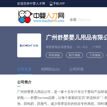
欢迎您来中婴人才网
手机APP
全国
[切换站点]
广州舒婴婴儿用品有限
孕婴童用品/母婴用品
．
10～50人
．
广州市
养老保险
医疗保险
工伤保险
公司主页
招聘职位(0)
公司环境
公司简介
广州舒婴婴儿用品公司，是一家十五年只专注于婴幼产品研
奶瓶——舒婴Sucvent品牌，让每个家庭的宝贝“舒适快乐”
泡，防呛奶，防胀气，减少营养流失的恒压专利系统。同时通过