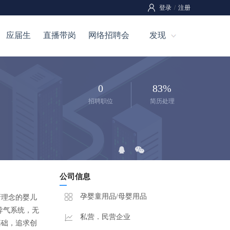
登录
/
注册
应届生
直播带岗
网络招聘会
发现
0
83%
招聘职位
简历处理
公司信息
孕婴童用品/母婴用品
新理念的婴儿
置导气系统，无
私营．民营企业
基础，追求创