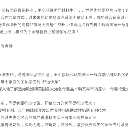
！
，多年坚持国际最高标准，用全球最优异材料生产，让世界为舒婴品牌点赞！
合作共赢方式，以未来婴幼信息管理系统为辅助工具，成功联合多家以互
国母婴快速增长的消费品市场上跨越性成长，快速地占有先机！随着国家开放
的市场业绩，将成为中国母婴行业耀眼领军品牌！
品牌点赞
杨@庞永国夫妇，通过国际贸易生意，全面接触和认知国际一线高端品牌奶瓶的
每个家庭的宝贝享受到“舒适快乐”！
年来，深入地了解熟知欧洲和美国各大知名母婴品术动态与市场需求，母婴行业
研究报告，母婴奶瓶行业动荡。开始全力分析母婴行业需求！
一个发明专利。三年间陆续开发出世界性创新两款性奶瓶专利技术！
购！并以夫妻之名合并成立香港杨国实业有限公司独资企业
性颠覆传统奶瓶，实现无泡，防呛奶，防胀气，减少营养流失的恒压专利系