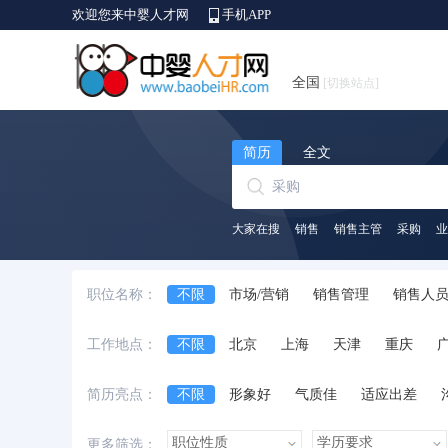
欢迎您来中婴人才网
手机APP
全国
[切换站点]
简历
全文
大家在搜
销售
销售主管
采购
业
职位名称：
不限
市场/营销
销售管理
销售人
生产/营运
质量/安全管理
采购
贸
工作地点：
不限
北京
上海
天津
重庆
律师/法务
培训
互联网开发及应用
安徽省
江西省
黑龙江省
河北省
简历亮点：
不限
形象好
气质佳
适应出差
台湾省
香港
澳门
国外
诚实守信
外语好
性格开朗
有上进
更多筛选：