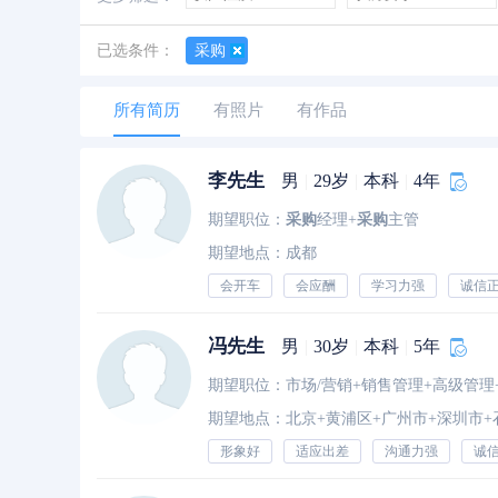
善于创新
创业经历
经验丰富
已选条件：
采购
所有简历
有照片
有作品
李先生
男
|
29岁
|
本科
|
4年
期望职位：
采购
经理+
采购
主管
期望地点：成都
会开车
会应酬
学习力强
诚信
冯先生
男
|
30岁
|
本科
|
5年
期望职位：市场/营销+销售管理+高级管理
期望地点：北京+黄浦区+广州市+深圳市+
形象好
适应出差
沟通力强
诚