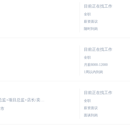
目前正在找工作
全职
薪资面议
随时到岗
目前正在找工作
全职
月薪8000-12000
1周以内到岗
目前正在找工作
期望职位：市场/营销/拓展总监+策略发展总监+项目总监+店长/卖场经理/楼面管理+
采购
总监
全职
薪资面议
庄市
面谈到岗