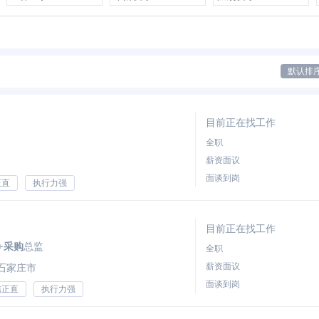
默认排
目前正在找工作
全职
薪资面议
面谈到岗
正直
执行力强
目前正在找工作
+
采购
总监
全职
薪资面议
石家庄市
面谈到岗
信正直
执行力强