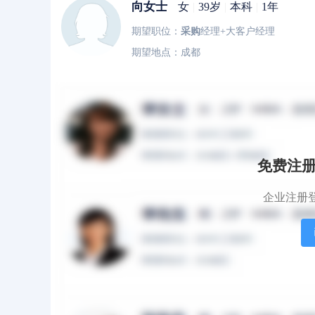
向女士
女
|
39岁
|
本科
|
1年
期望职位：
采购
经理+大客户经理
期望地点：成都
冀女士
女
|
44岁
|
硕士
|
10年
期望职位：生产计划/物料管理(PMC)+
采购
期望地点：黄浦区+徐汇区+长宁区+静安区
免费注
企业注册
黄先生
男
|
37岁
|
大专
|
8年
期望职位：
采购
经理
期望地点：上海