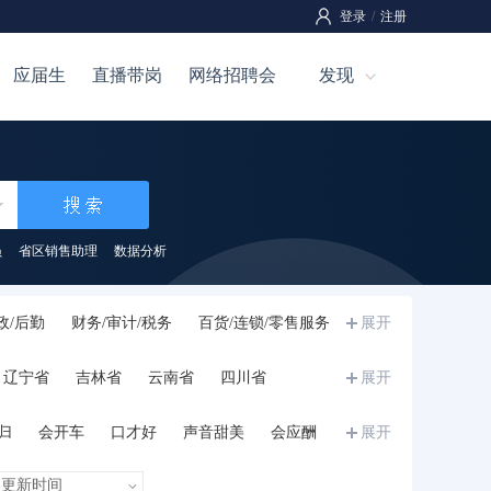
登录
/
注册
应届生
直播带岗
网络招聘会
发现
员
省区销售助理
数据分析
政/后勤
财务/审计/税务
百货/连锁/零售服务
展开
刷
咨询/顾问
技工
服装/纺织/皮革
辽宁省
吉林省
云南省
四川省
展开
生
储备干部/培训生/实习生
兼职
其他
宁夏
甘肃省
青海省
新疆
西藏
归
会开车
口才好
声音甜美
会应酬
展开
和力
诚信正直
执行力强
沉稳内敛