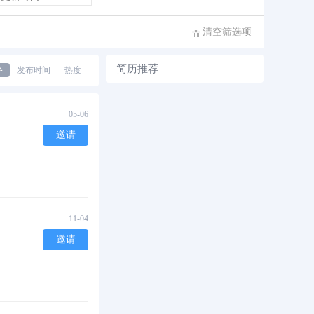
清空筛选项
简历推荐
序
发布时间
热度
05-06
邀请
11-04
邀请