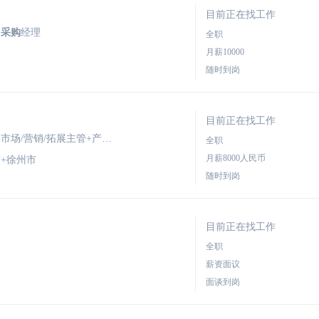
目前正在找工作
+
采购
经理
全职
月薪10000
随时到岗
目前正在找工作
期望职位：市场/营销/拓展总监+卖场经理+市场/营销/拓展主管+产品/品牌经理+
采购
主管
全职
月薪8000人民币
+徐州市
随时到岗
目前正在找工作
全职
薪资面议
面谈到岗