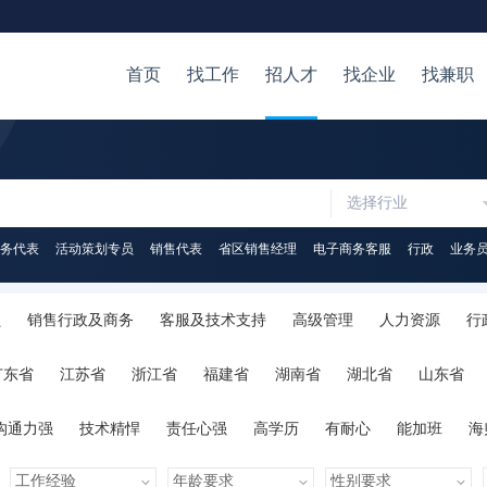
首页
找工作
招人才
找企业
找兼职
选择行业
务代表
活动策划专员
销售代表
省区销售经理
电子商务客服
行政
业务
员
销售行政及商务
客服及技术支持
高级管理
人力资源
行
易
物流/仓储
美术/设计/创意
广告
公关/媒介
写作/出版/印
广东省
江苏省
浙江省
福建省
湖南省
湖北省
山东省
IT-管理
计算机软件
计算机硬件
影视/媒体
翻译
在校学
陕西省
海南省
河南省
山西省
内蒙古
广西
贵州省
沟通力强
技术精悍
责任心强
高学历
有耐心
能加班
海
心
人脉广泛
知识丰富
才艺多
很幽默
学习力强
有亲