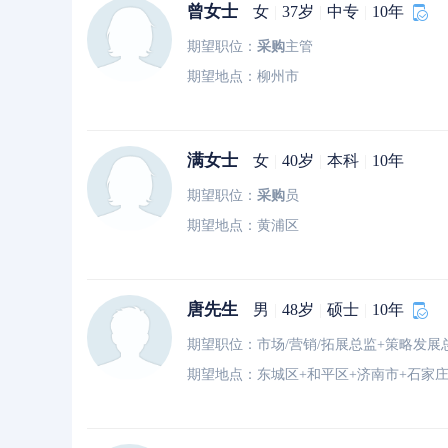
曾女士
女
|
37岁
|
中专
|
10年
期望职位：
采购
主管
期望地点：柳州市
满女士
女
|
40岁
|
本科
|
10年
期望职位：
采购
员
期望地点：黄浦区
唐先生
男
|
48岁
|
硕士
|
10年
期望地点：东城区+和平区+济南市+石家