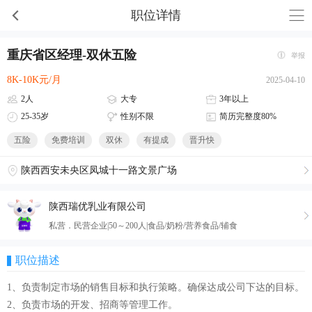
职位详情
重庆省区经理-双休五险
举报
8K-10K元/月
2025-04-10
2人
大专
3年以上
25-35岁
性别不限
简历完整度80%
五险
免费培训
双休
有提成
晋升快
陕西西安未央区凤城十一路文景广场
陕西瑞优乳业有限公司
私营．民营企业|50～200人|食品/奶粉/营养食品/辅食
职位描述
1、负责制定市场的销售目标和执行策略。确保达成公司下达的目标。
2、负责市场的开发、招商等管理工作。