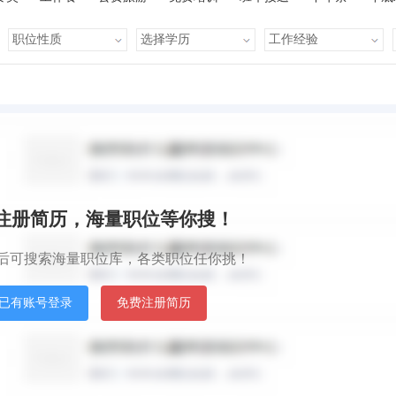
有提成
全勤奖
有补助
晋升快
车贴
房贴
默认排序
发
秒注册简历，海量职位等你搜！
后可搜索海量职位库，各类职位任你挑！
已有账号登录
免费注册简历