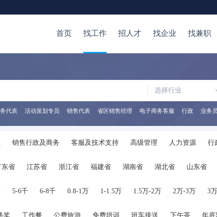
首页
找工作
招人才
找企业
找兼职
选择行业
务代表
活动策划专员
销售代表
省区销售经理
电子商务客服
行政
业务
员
销售行政及商务
客服及技术支持
高级管理
人力资源
行
易
物流/仓储
美术/设计/创意
广告
公关/媒介
写作/出版/印
广东省
江苏省
浙江省
福建省
湖南省
湖北省
山东省
IT-管理
计算机软件
计算机硬件
影视/媒体
翻译
在校学
陕西省
海南省
河南省
山西省
内蒙古
广西
贵州省
千
5-6千
6-8千
0.8-1万
1-1.5万
1.5万-2万
2万-3万
3万
终奖
工作餐
公费旅游
免费培训
班车接送
下午茶
年底