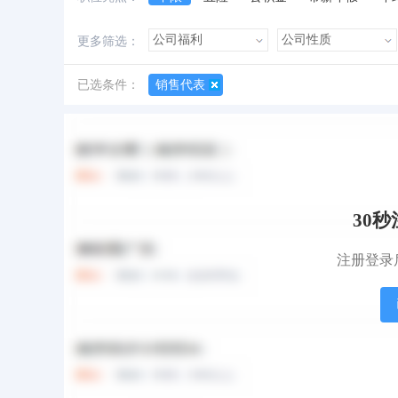
加班费
朝九晚五
美女多
帅哥多
更多筛选：
已选条件：
销售代表
所有职位
急招职位
地图找工作
30
注册登录