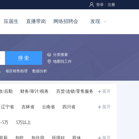
登录
/
注册
应届生
直播带岗
网络招聘会
发现
分类搜索
地图找工作
员
省区销售助理
数据分析
政/后勤
财务/审计/税务
百货/连锁/零售服务
展开
刷
咨询/顾问
技工
服装/纺织/皮革
辽宁省
吉林省
云南省
四川省
展开
生
储备干部/培训生/实习生
兼职
其他
宁夏
甘肃省
青海省
新疆
西藏
-5万
5万以上
双薪
包吃
包住宿
环境好
双休
展开