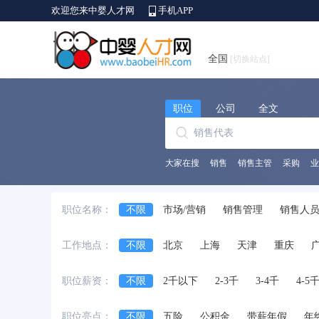
欢迎您来中婴人才网
手机APP
全国
[切换站点]
职位
公司
全文
大家在搜
销售
销售主管
采购
业
职位名称：
不限
市场/营销
销售管理
销售人
生产/营运
质量/安全管理
采购
贸
工作地点：
不限
北京
上海
天津
重庆
律师/法务
培训
互联网开发及应用
安徽省
江西省
黑龙江省
河北省
职位薪资：
不限
2千以下
2-3千
3-4千
4-5
台湾省
香港
澳门
国外
职位亮点：
不限
五险
公积金
带薪年假
年