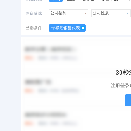
加班费
朝九晚五
美女多
帅哥多
更多筛选：
已选条件：
母婴店销售代表
所有职位
急招职位
地图找工作
30
注册登录