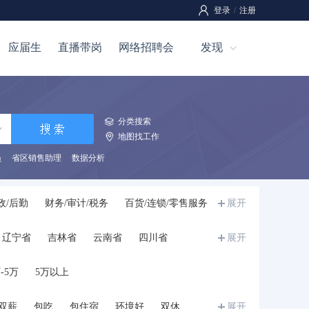
登录
/
注册
应届生
直播带岗
网络招聘会
发现
分类搜索
地图找工作
员
省区销售助理
数据分析
政/后勤
财务/审计/税务
百货/连锁/零售服务
展开
刷
咨询/顾问
技工
服装/纺织/皮革
辽宁省
吉林省
云南省
四川省
展开
生
储备干部/培训生/实习生
兼职
其他
宁夏
甘肃省
青海省
新疆
西藏
-5万
5万以上
双薪
包吃
包住宿
环境好
双休
展开