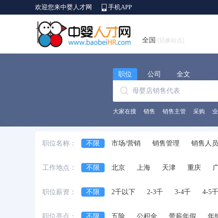
欢迎您来中婴人才网
手机APP
全国
[切换站点]
职位
公司
全文
大家在搜
销售
销售主管
采购
业
职位名称：
不限
市场/营销
销售管理
销售人
生产/营运
质量/安全管理
采购
贸
工作地点：
不限
北京
上海
天津
重庆
律师/法务
培训
互联网开发及应用
安徽省
江西省
黑龙江省
河北省
职位薪资：
不限
2千以下
2-3千
3-4千
4-5
台湾省
香港
澳门
国外
职位亮点：
不限
五险
公积金
带薪年假
年