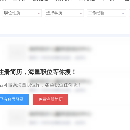
有提成
全勤奖
有补助
晋升快
车贴
房贴
默认排序
发
秒注册简历，海量职位等你搜！
后可搜索海量职位库，各类职位任你挑！
已有账号登录
免费注册简历