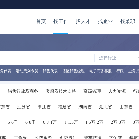
首页
找工作
招人才
找企业
找兼职
选择行业
务代表
活动策划专员
销售代表
省区销售经理
电子商务客服
行政
业务
员
销售行政及商务
客服及技术支持
高级管理
人力资源
行
易
物流/仓储
美术/设计/创意
广告
公关/媒介
写作/出版/印
广东省
江苏省
浙江省
福建省
湖南省
湖北省
山东省
IT-管理
计算机软件
计算机硬件
影视/媒体
翻译
在校学
陕西省
海南省
河南省
山西省
内蒙古
广西
贵州省
千
5-6千
6-8千
0.8-1万
1-1.5万
1.5万-2万
2万-3万
3万
终奖
工作餐
公费旅游
免费培训
班车接送
下午茶
年底