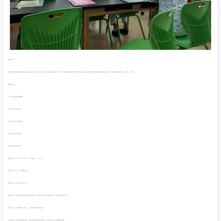
母婴护理
母婴护理主要是指对孕妇分娩后的心理、健康、饮食、体形及新生儿的喂养与发育、日常观察和专业护理等方面的服务。接受过专业培训并通过考核的妇女，可以胜任母婴护理员（月嫂）的工作。
课程内容：
1.新生儿的吃喝拉撒睡
2.新生儿的生长发育
3.新生儿的特点及护理
4.新生儿的常见问题
5.新生儿的护理实训
课程时间：2023年7月20日—21日晚上6：30--8：30
开课人数：40人（报满即截止）
报名时间：即日起至7月19日
培训地点：金华市伊乐园职业技能培训学校（金华市金东区文定东路116号保集商业街二楼）
报名方式：向所属乡镇（街道）、办事处妇联主席报名。
注意事项：本次培训课程免费，如需考证相关费用须自理，符合条件者可申领政府补贴。