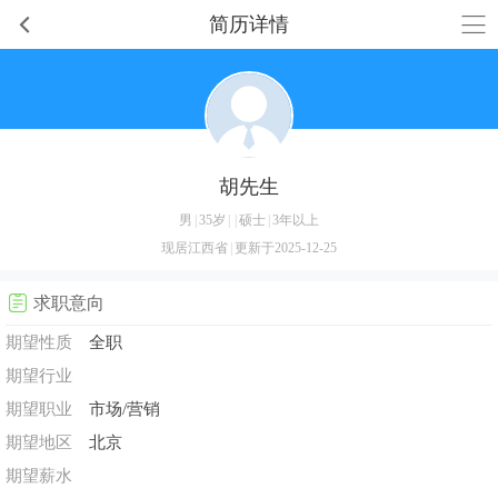
简历详情
胡先生
男
|
35岁
|
|
硕士
|
3年以上
现居江西省
|
更新于2025-12-25
求职意向
期望性质
全职
期望行业
期望职业
市场/营销
期望地区
北京
期望薪水