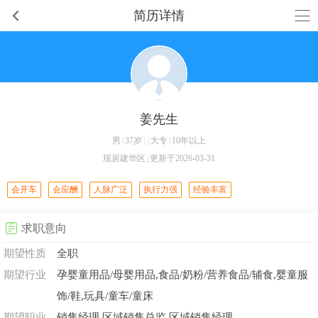
简历详情
姜先生
男
|
37岁
|
|
大专
|
10年以上
现居建华区
|
更新于2026-03-31
会开车
会应酬
人脉广泛
执行力强
经验丰富
求职意向
期望性质
全职
期望行业
孕婴童用品/母婴用品,食品/奶粉/营养食品/辅食,婴童服
饰/鞋,玩具/童车/童床
期望职业
销售经理,区域销售总监,区域销售经理