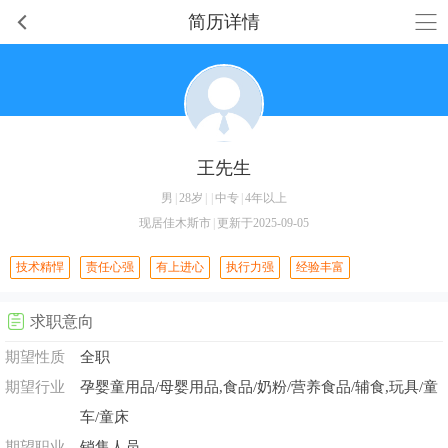
简历详情
王先生
男
|
28岁
|
|
中专
|
4年以上
现居佳木斯市
|
更新于2025-09-05
技术精悍
责任心强
有上进心
执行力强
经验丰富
求职意向
期望性质
全职
期望行业
孕婴童用品/母婴用品,食品/奶粉/营养食品/辅食,玩具/童
车/童床
期望职业
销售人员