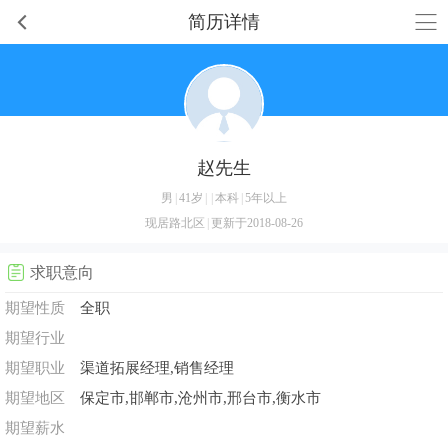
简历详情
赵先生
男
|
41岁
|
|
本科
|
5年以上
现居路北区
|
更新于2018-08-26
求职意向
期望性质
全职
期望行业
期望职业
渠道拓展经理,销售经理
期望地区
保定市,邯郸市,沧州市,邢台市,衡水市
期望薪水