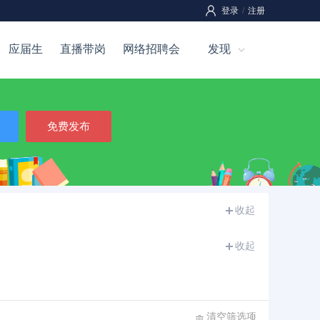
登录
/
注册
应届生
直播带岗
网络招聘会
发现
免费发布
收起
收起
清空筛选项