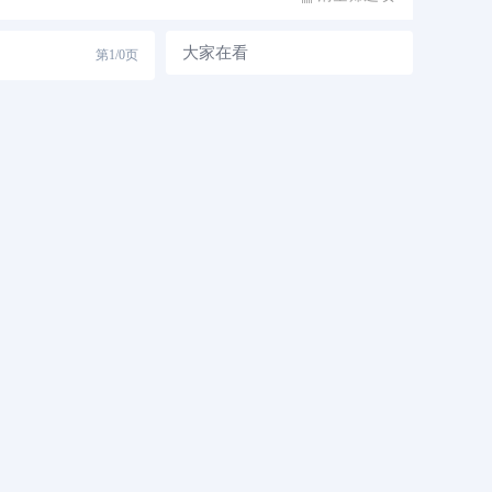
大家在看
第
1/0
页