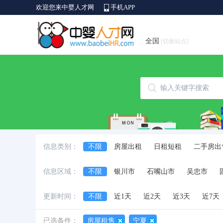
欢迎您来中婴人才网
手机APP
全国
[切换站点]
信息类别：
不限
房屋出租
日租短租
二手房出
信息区域：
不限
银川市
石嘴山市
吴忠市
更新时间：
不限
近1天
近2天
近3天
近7天
已选条件：
房屋租售
宁夏