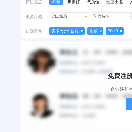
简历亮点：
不限
形象好
气质佳
适应出差
诚实守信
外语好
性格开朗
有上进
更多筛选：
善于创新
创业经历
经验丰富
已选条件：
美术/设计/创意
西藏
36-40
所有简历
有照片
有作品
免费注
企业注册