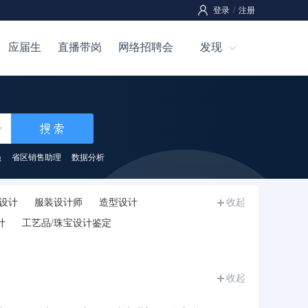
登录
/
注册
应届生
直播带岗
网络招聘会
发现
员
省区销售助理
数据分析
潢设计
服装设计师
造型设计
收起
计
工艺品/珠宝设计鉴定
收起