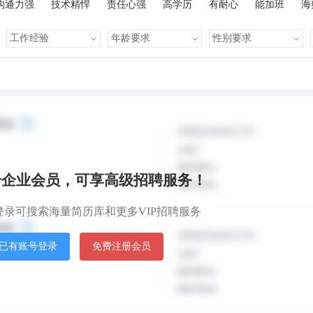
沟通力强
技术精悍
责任心强
高学历
有耐心
能加班
海
心
人脉广泛
知识丰富
才艺多
很幽默
学习力强
有亲
默认排
册企业会员，可享高级招聘服务！
登录可搜索海量简历库和更多VIP招聘服务
已有账号登录
免费注册会员