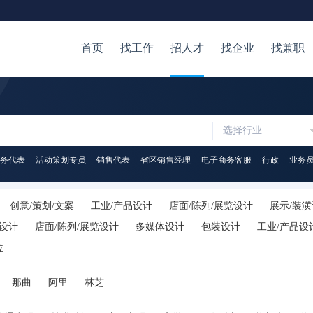
首页
找工作
招人才
找企业
找兼职
选择行业
务代表
活动策划专员
销售代表
省区销售经理
电子商务客服
行政
业务
创意/策划/文案
工业/产品设计
店面/陈列/展览设计
展示/装
D设计
店面/陈列/展览设计
多媒体设计
包装设计
工业/产品设
位
那曲
阿里
林芝