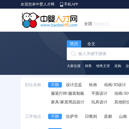
欢迎您来中婴人才网
手机APP
全国
[切换站点]
简历
全文
大家在搜
销售
销售主管
采购
业
职位名称：
不限
设计总监
绘画
动画/3D设计
服装打样/服装制板
平面设计
动画/3
家具/家居用品设计
玩具设计
其他职
工作地点：
不限
拉萨市
日喀则
昌都
山南