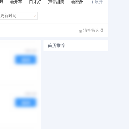
归
会开车
口才好
声音甜美
会应酬
展开
和力
诚信正直
执行力强
沉稳内敛
清空筛选项
简历推荐
序
发布时间
热度