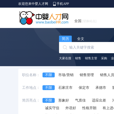
欢迎您来中婴人才网
手机APP
全国
[切换站点]
简历
全文
大家在搜
销售
销售主管
采购
业
职位名称：
不限
市场/营销
销售管理
销售人
生产/营运
质量/安全管理
采购
贸
工作地点：
不限
石家庄市
保定市
承德市
律师/法务
培训
互联网开发及应用
简历亮点：
不限
形象好
气质佳
适应出差
诚实守信
外语好
性格开朗
有上进