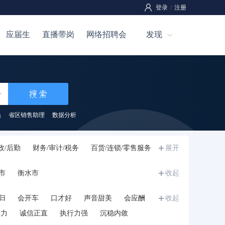
登录
/
注册
应届生
直播带岗
网络招聘会
发现
员
省区销售助理
数据分析
政/后勤
财务/审计/税务
百货/连锁/零售服务
展开
刷
咨询/顾问
技工
服装/纺织/皮革
市
衡水市
收起
生
储备干部/培训生/实习生
兼职
其他
归
会开车
口才好
声音甜美
会应酬
收起
和力
诚信正直
执行力强
沉稳内敛