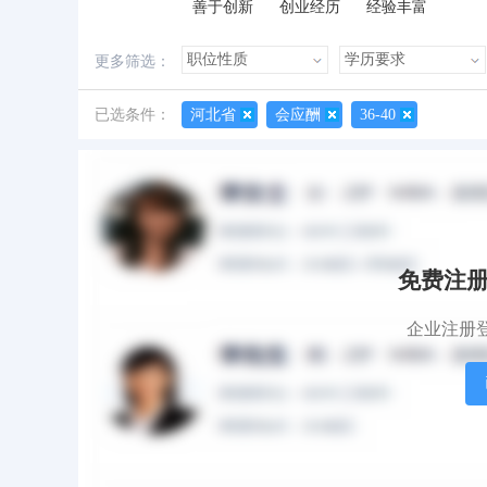
善于创新
创业经历
经验丰富
更多筛选：
已选条件：
河北省
会应酬
36-40
所有简历
有照片
有作品
免费注
企业注册