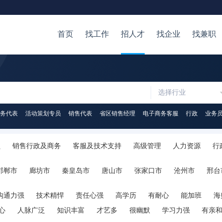
首页
找工作
招人才
找企业
找兼职
选择行业
务代表
活动策划专员
销售代表
省区销售经理
电子商务客服
行政
业务
员
销售行政及商务
客服及技术支持
高级管理
人力资源
行
易
物流/仓储
美术/设计/创意
广告
公关/媒介
写作/出版/印
邯郸市
廊坊市
秦皇岛市
唐山市
张家口市
沧州市
邢台
IT-管理
计算机软件
计算机硬件
影视/媒体
翻译
在校学
沟通力强
技术精悍
责任心强
高学历
有耐心
能加班
海
心
人脉广泛
知识丰富
才艺多
很幽默
学习力强
有亲