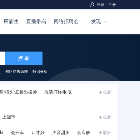
登录
/
注册
应届生
直播带岗
网络招聘会
发现
员
省区销售助理
数据分析
房/楦头/底格出格师
服装打样/制版
收起
上饶市
收起
归
会开车
口才好
声音甜美
会应酬
展开