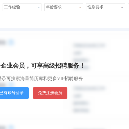
心
人脉广泛
知识丰富
才艺多
很幽默
学习力强
有亲
默认排
目前正在找工作
册企业会员，可享高级招聘服务！
服装/纺织/皮革跟单
全职
月薪3000人民币
登录可搜索海量简历库和更多VIP招聘服务
面谈到岗
已有账号登录
免费注册会员