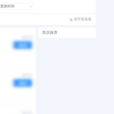
和力
诚信正直
执行力强
沉稳内敛
清空筛选项
简历推荐
序
发布时间
热度
06-27
邀请