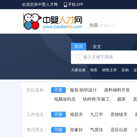
欢迎您来中婴人才网
手机APP
全国
[切换站点]
简历
全文
大家在搜
销售
销售主管
采购
业
职位名称：
不限
服装/纺织设计
面料辅料开发
电脑放码员
纸样师/车板工
裁床
工作地点：
不限
南昌市
九江市
景德镇市
简历亮点：
不限
形象好
气质佳
适应出差