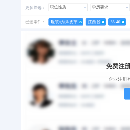
诚实守信
外语好
性格开朗
有上进
更多筛选：
善于创新
创业经历
经验丰富
已选条件：
服装/纺织/皮革
江西省
36-40
所有简历
有照片
有作品
揭女士
女
|
37岁
|
大专
|
免费注
期望职位：销售代表+客户代表+电话销售+
期望地点：南昌市青山湖区
企业注册