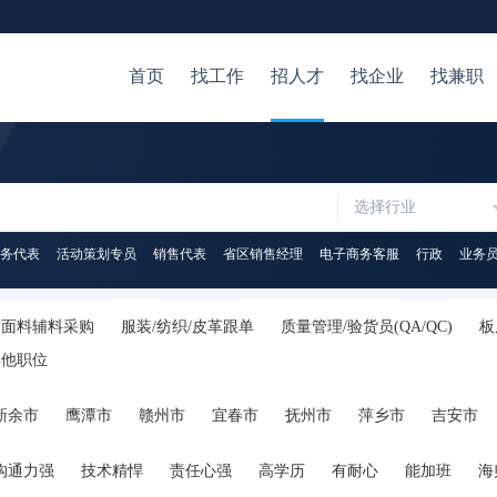
首页
找工作
招人才
找企业
找兼职
选择行业
务代表
活动策划专员
销售代表
省区销售经理
电子商务客服
行政
业务
面料辅料采购
服装/纺织/皮革跟单
质量管理/验货员(QA/QC)
板
其他职位
新余市
鹰潭市
赣州市
宜春市
抚州市
萍乡市
吉安市
沟通力强
技术精悍
责任心强
高学历
有耐心
能加班
海