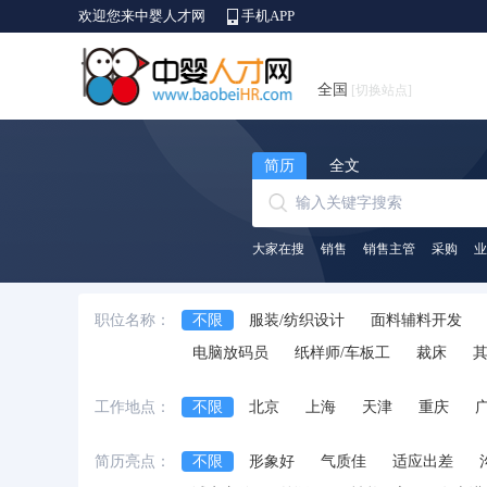
欢迎您来中婴人才网
手机APP
全国
[切换站点]
简历
全文
大家在搜
销售
销售主管
采购
业
职位名称：
不限
服装/纺织设计
面料辅料开发
电脑放码员
纸样师/车板工
裁床
工作地点：
不限
北京
上海
天津
重庆
安徽省
江西省
黑龙江省
河北省
简历亮点：
不限
形象好
气质佳
适应出差
台湾省
香港
澳门
国外