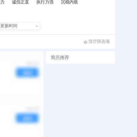
和力
诚信正直
执行力强
沉稳内敛
清空筛选项
简历推荐
序
发布时间
热度