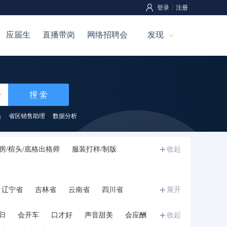
登录
/
注册
应届生
直播带岗
网络招聘会
发现
员
省区销售助理
数据分析
房/楦头/底格出格师
服装打样/制版
收起
辽宁省
吉林省
云南省
四川省
展开
宁夏
甘肃省
青海省
新疆
西藏
归
会开车
口才好
声音甜美
会应酬
收起