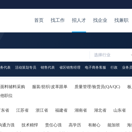
首页
找工作
招人才
找企业
找兼职
选择行业
务代表
活动策划专员
销售代表
省区销售经理
电子商务客服
行政
业务
面料辅料采购
服装/纺织/皮革跟单
质量管理/验货员(QA/QC)
板
其他职位
广东省
江苏省
浙江省
福建省
湖南省
湖北省
山东省
陕西省
海南省
河南省
山西省
内蒙古
广西
贵州省
沟通力强
技术精悍
责任心强
高学历
有耐心
能加班
海