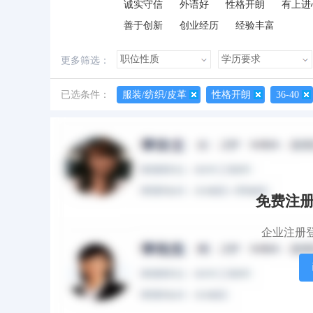
诚实守信
外语好
性格开朗
有上进
善于创新
创业经历
经验丰富
更多筛选：
已选条件：
服装/纺织/皮革
性格开朗
36-40
所有简历
有照片
有作品
免费注
企业注册