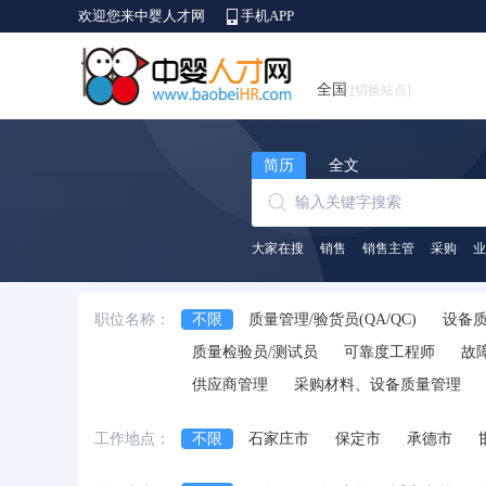
欢迎您来中婴人才网
手机APP
全国
[切换站点]
简历
全文
大家在搜
销售
销售主管
采购
业
职位名称：
不限
质量管理/验货员(QA/QC)
设备
质量检验员/测试员
可靠度工程师
故
供应商管理
采购材料、设备质量管理
工作地点：
不限
石家庄市
保定市
承德市