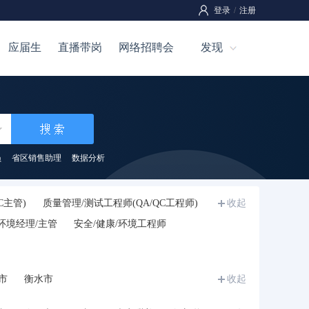
登录
/
注册
应届生
直播带岗
网络招聘会
发现
员
省区销售助理
数据分析
C主管)
质量管理/测试工程师(QA/QC工程师)
收起
/环境经理/主管
安全/健康/环境工程师
市
衡水市
收起