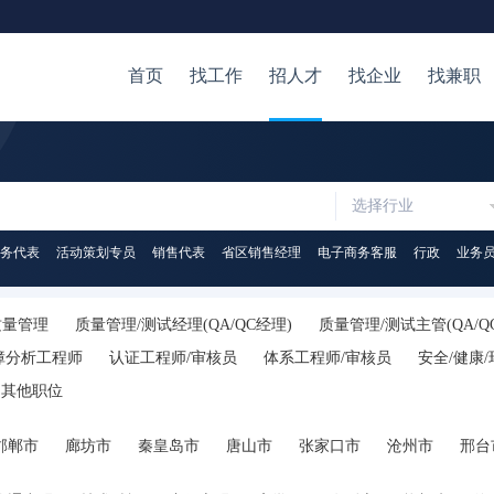
首页
找工作
招人才
找企业
找兼职
选择行业
务代表
活动策划专员
销售代表
省区销售经理
电子商务客服
行政
业务
质量管理
质量管理/测试经理(QA/QC经理)
质量管理/测试主管(QA/Q
障分析工程师
认证工程师/审核员
体系工程师/审核员
安全/健康
其他职位
邯郸市
廊坊市
秦皇岛市
唐山市
张家口市
沧州市
邢台