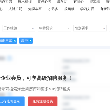
沟通力强
技术精悍
责任心强
高学历
有耐心
能加班
海
心
人脉广泛
知识丰富
才艺多
很幽默
学习力强
有亲
知识丰富
高中
默认排
册企业会员，可享高级招聘服务！
登录可搜索海量简历库和更多VIP招聘服务
已有账号登录
免费注册会员