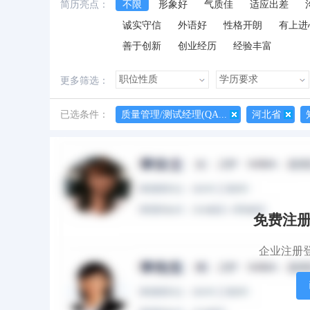
简历亮点：
不限
形象好
气质佳
适应出差
诚实守信
外语好
性格开朗
有上进
善于创新
创业经历
经验丰富
更多筛选：
已选条件：
质量管理/测试经理(QA...
河北省
所有简历
有照片
有作品
免费注
企业注册