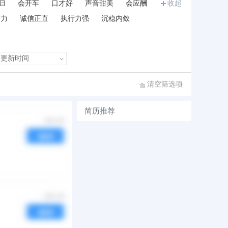
归
会开车
口才好
声音甜美
会应酬
收起
和力
诚信正直
执行力强
沉稳内敛
清空筛选项
简历推荐
序
发布时间
热度