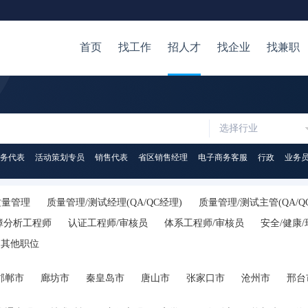
首页
找工作
招人才
找企业
找兼职
选择行业
务代表
活动策划专员
销售代表
省区销售经理
电子商务客服
行政
业务
质量管理
质量管理/测试经理(QA/QC经理)
质量管理/测试主管(QA/Q
障分析工程师
认证工程师/审核员
体系工程师/审核员
安全/健康
其他职位
邯郸市
廊坊市
秦皇岛市
唐山市
张家口市
沧州市
邢台