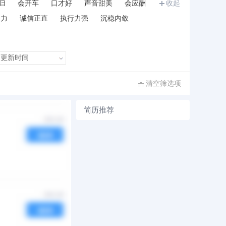
归
会开车
口才好
声音甜美
会应酬
收起
和力
诚信正直
执行力强
沉稳内敛
清空筛选项
简历推荐
序
发布时间
热度