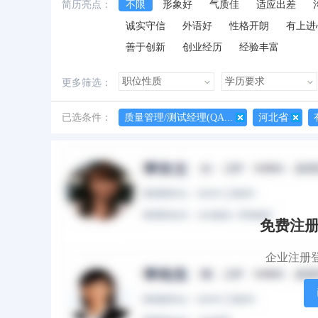
简历亮点：
不限
形象好
气质佳
适应出差
诚实守信
外语好
性格开朗
有上进
善于创新
创业经历
经验丰富
更多筛选：
已选条件：
质量管理/测试经理(QA...
河北省
所有简历
有照片
有作品
免费注
企业注册