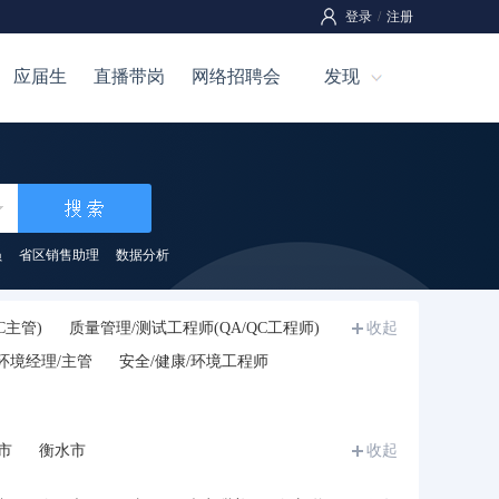
登录
/
注册
应届生
直播带岗
网络招聘会
发现
员
省区销售助理
数据分析
C主管)
质量管理/测试工程师(QA/QC工程师)
收起
/环境经理/主管
安全/健康/环境工程师
市
衡水市
收起