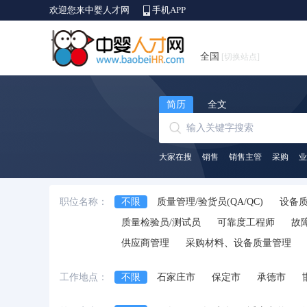
欢迎您来中婴人才网
手机APP
全国
[切换站点]
简历
全文
大家在搜
销售
销售主管
采购
业
职位名称：
不限
质量管理/验货员(QA/QC)
设备
质量检验员/测试员
可靠度工程师
故
供应商管理
采购材料、设备质量管理
工作地点：
不限
石家庄市
保定市
承德市