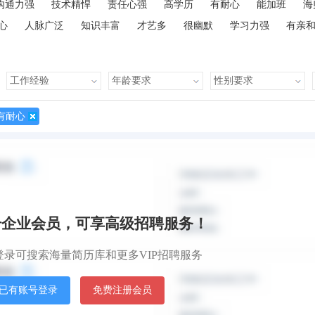
沟通力强
技术精悍
责任心强
高学历
有耐心
能加班
海
心
人脉广泛
知识丰富
才艺多
很幽默
学习力强
有亲
有耐心
默认排
册企业会员，可享高级招聘服务！
登录可搜索海量简历库和更多VIP招聘服务
已有账号登录
免费注册会员