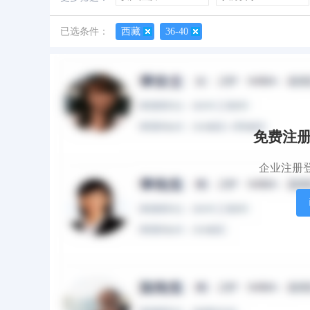
善于创新
创业经历
经验丰富
已选条件：
西藏
36-40
所有简历
有照片
有作品
免费注
企业注册