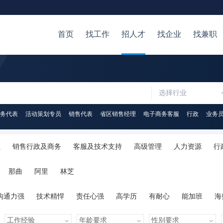
首页
找工作
招人才
找企业
找兼职
选择行业
务代表
活动策划专员
销售代表
省区销售经理
电子商务客服
行政
业务
员
销售行政及商务
客服及技术支持
高级管理
人力资源
行
易
物流/仓储
美术/设计/创意
广告
公关/媒介
写作/出版/印
那曲
阿里
林芝
IT-管理
计算机软件
计算机硬件
影视/媒体
翻译
在校学
沟通力强
技术精悍
责任心强
高学历
有耐心
能加班
海
心
人脉广泛
知识丰富
才艺多
很幽默
学习力强
有亲