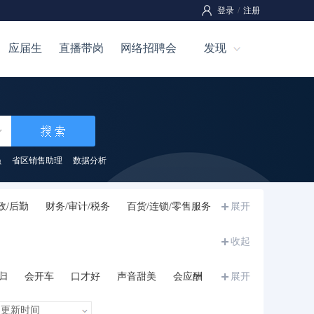
登录
/
注册
应届生
直播带岗
网络招聘会
发现
员
省区销售助理
数据分析
政/后勤
财务/审计/税务
百货/连锁/零售服务
展开
刷
咨询/顾问
技工
服装/纺织/皮革
收起
生
储备干部/培训生/实习生
兼职
其他
归
会开车
口才好
声音甜美
会应酬
展开
和力
诚信正直
执行力强
沉稳内敛