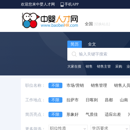
欢迎您来中婴人才网
手机APP
全国
[切换站点]
简历
全文
大家在搜
销售
销售主管
采购
业
职位名称：
不限
市场/营销
销售管理
销售人
生产/营运
质量/安全管理
采购
贸
工作地点：
不限
拉萨市
日喀则
昌都
山南
律师/法务
培训
互联网开发及应用
简历亮点：
不限
形象好
气质佳
适应出差
诚实守信
外语好
性格开朗
有上进
更多筛选：